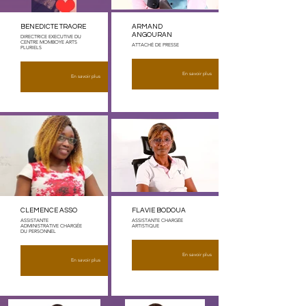
BENEDICTE TRAORE
ARMAND
ANGOURAN
DIRECTRICE EXECUTIVE DU
CENTRE MOMBOYE ARTS
ATTACHÉ DE PRESSE
PLURIELS
En savoir plus
En savoir plus
CLEMENCE ASSO
FLAVIE BODOUA
ASSISTANTE
ASSISTANTE CHARGÉE
ADMINISTRATIVE CHARGÉE
ARTISTIQUE
DU PERSONNEL
En savoir plus
En savoir plus