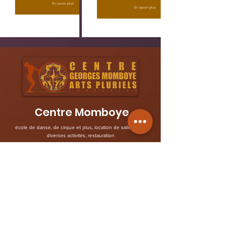
En savoir plus
En savoir plus
Centre Momboye
école de danse, de cirque et plus, location de salles pour
diverses activités, restauration
Abidjan, Marcory zone 4 rue Alex Fleming
Rejoignez-nous
Horaire 7/7 Jours de 9h à 00H
00225 05 55 96 35 63
/
07 09 60 65 49
/
07 11 535 312
contact@centremomboyeabidjan.com