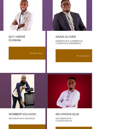
GUY HERVÉ
DANN OLIVIER
OURAGA
MARKETEUR & COMMERCIAL
CHARGÉ DES ÉVÈNEMENTS
En savoir plus
En savoir plus
NORBERT KOUADIO
RICHMOND GUEI
INFOGRAPHISTE MONTEUR
INFOGRAPHISTE /
CONCEPTEUR 3D