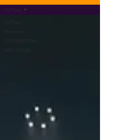
All Posts
All Posts
Rencontre
COOPÉRATION
SPECTACLES